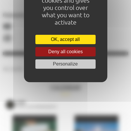
cookies and gives
you control over
what you want to
Paiements acceptés :
activate
OK, accept all
Deny all cookies
Personalize
No results.
CALENDAR
VOIR
TOUS LES ÉVÈNEMENTS