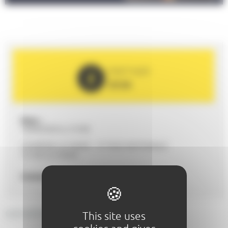
PARTNER
2026
Date :
19/09/2026 to 21h00
COMÉDIE LE MANS - 37 RUE NATIONALE
72100 LE MANS
Contact :
comedielemans@gmail.com
GENERAL DESCRIPTION
This site uses