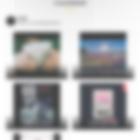
CALENDAR
VOIR
TOUS LES ÉVÈNEMENTS
24 Hours Cycling SKODA
FOIRE DU MANS
Christophe Maé