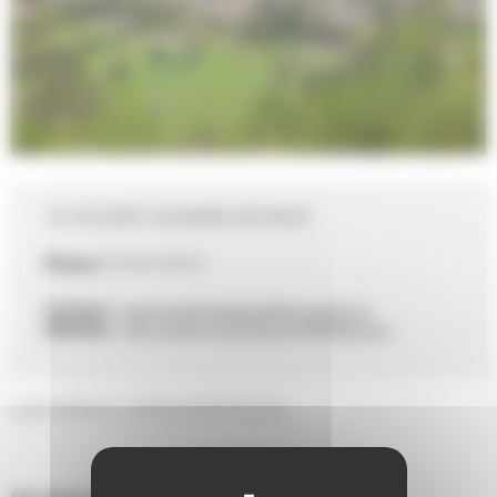
72130 SAINT-LEONARD-DES-BOIS
Phone
02 43 97 28 10
Contact :
mairie-stleodesbois@wanadoo.fr
Website :
http://www.saintleonarddesbois.fr/
GENERAL DESCRIPTION