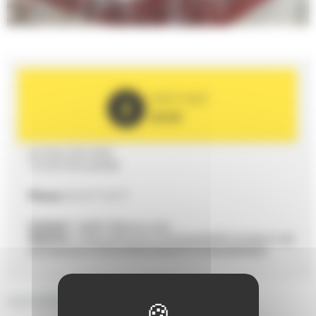
PARTNER
2025
63 RUE DES PINS
72230 MULSANNE
Phone
02 43 77 33 77
Contact :
HA8Q1@accor.com
Website :
https://all.accor.com/hotel/A8Q1/index.fr.sht
ml?msockid=197bb456e9cf6ba93747a36ce8ee6ae1
GENERAL DESCRIPTION