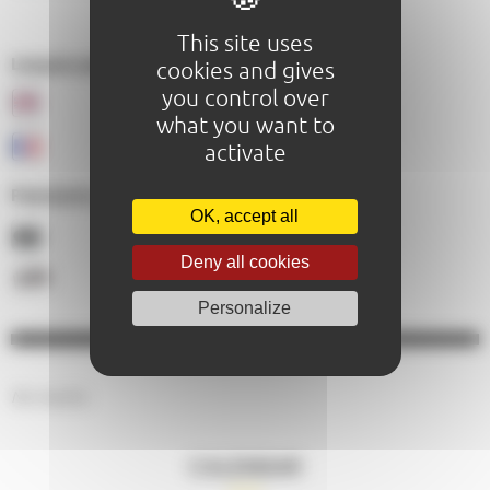
This site uses
Langues parlées au sein de l'établissement :
cookies and gives
you control over
what you want to
activate
Paiements acceptés :
OK, accept all
Deny all cookies
Personalize
No results.
CALENDAR