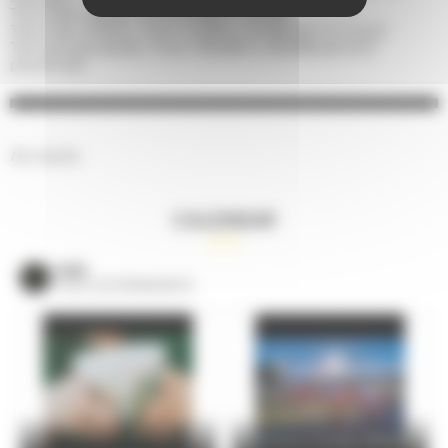
Tarif indiv. adulte : From 25,00€ to 50,00€
Tarif indiv. enfant : From 15,00€ to 30,00€ (de 7 à 12 ans)
Tarif groupe adulte : From 140,00€ to 200,00€ (de 4 à 6
personnes)
No results.
CALENDAR
VOIR
TOUS LES ÉVÈNEMENTS
24 Hours Cycling SKODA