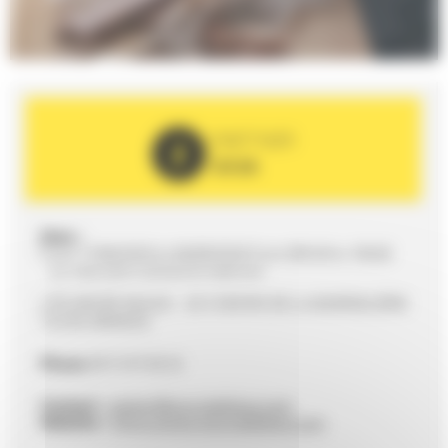
PARTNER
2026
Date :
From 17/06/2026 to 06/09/2026 from 09h30 to 18h00
Sur réservation semaine et week-end
L'ÉCORCÉE BLEUE - 20 CHEMIN DE LA BORDELIÈRE
72230 ARNAGE
Phone
09 72 97 69 24
Contact :
atelier@ecorceebleue.com
Website :
https://www.ecorceebleue.com