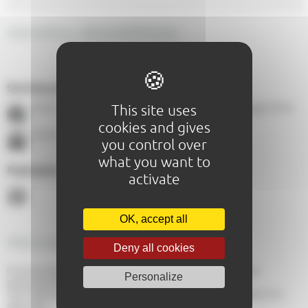
GENERAL DESCRIPTION
Services proposés :
This site uses
Itinéraire de randonnée
ARNAGE - À 1,7 Km
ARNAGE -
À 0,1 Km
cookies and gives
ARNAGE - À 1,7 Km
you control over
what you want to
Paiements acceptés :
activate
OK, accept all
PRICING
Deny all cookies
Formule famille : From 60,00€ to 180,00€ (formule Duo
Personalize
parent/enfant)
Tarif abonné : From 40,00€ to 70,00€ (pour un achat de 2 à 3
séances)