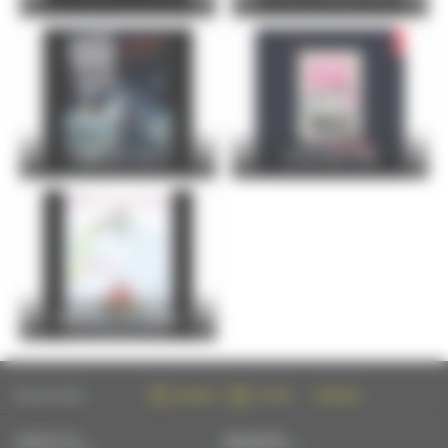
FOIRE DU MANS
Christophe Maé
Entre Cours et Jardins
FOLLOW US ON :
FACEBOOK
TWITTER
INSTAGRAM
CONTACT US
NEWSLETTER