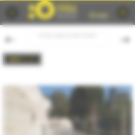
Cookies management panel
 CHURCH
NOTRE-DAME-DU-PRÉ CHURCH
BACK
to list