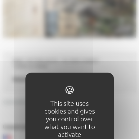
PARC VICTOR HUGO - 34, RUE CHANZY
72000 LE MANS
Website :
https://www.sarthe.fr
GENERAL DESCRIPTION
This site uses
cookies and gives
you control over
what you want to
Langues parlées au sein de l'établissement :
activate