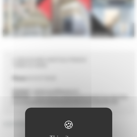
5, BOULEVARD ANATOLE-FRANCE
72000 LE MANS
Phone
02 43 47 46 40
Contact :
lafabrique@lemans.fr
Website :
https://www.lemansmetropole.fr/un-territoir
e-qui-bouge/equipements/la-fabrique-reves-de-ville
GENERAL DESCRIPTION