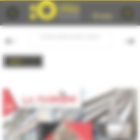
Cookies management panel
 CHURCH
NOTRE-DAME-DU-PRÉ CHURCH
BACK
to list